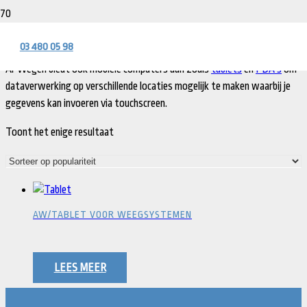
MOBIELE COMPUTERS
03 480 05 98
Al-Wegen biedt ook mobiele computers aan zoals
tablets
en
PDA’s
om
dataverwerking op verschillende locaties mogelijk te maken waarbij je
gegevens kan invoeren via touchscreen.
Toont het enige resultaat
AW/TABLET VOOR WEEGSYSTEMEN
LEES MEER